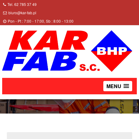
Tel. 62 785 37 49
biuro@kar-fab.pl
Pon - Pt : 7:00 - 17:00, Sb : 8:00 - 13:00
SPODNIE REIS DR-PIL-N ZP
MENU