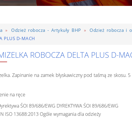
»
»
ta
Odzież robocza - Artykuły BHP
Odzież robocza i 
A PLUS D-MACH
MIZELKA ROBOCZA DELTA PLUS D-MA
elka. Zapinanie na zamek błyskawiczny pod taśmą ze skosu. 5 
enie na ręce
yrektywa ŚOI 89/686/EWG DYREKTYWA ŚOI 89/686/EWG
N ISO 13688:2013 Ogóle wymagania dla odzieży