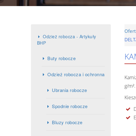
Ofer
Odzież robocza - Artykuły
DELT
BHP
KA
Buty robocze
Odzież robocza i ochronna
Kamiz
g/m².
Ubrania robocze
Kiesz
Spodnie robocze
D
E
Bluzy robocze