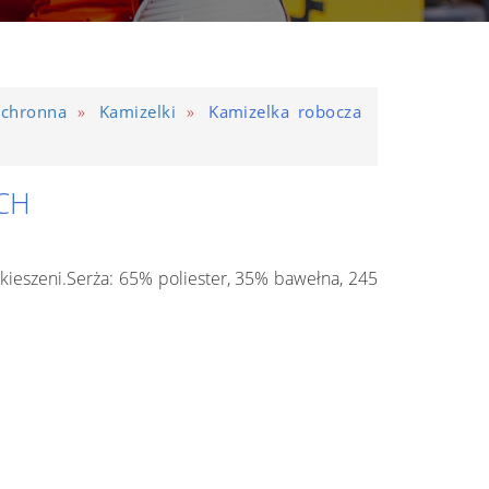
»
»
ochronna
Kamizelki
Kamizelka robocza
CH
kieszeni.Serża: 65% poliester, 35% bawełna, 245