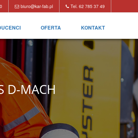
00
biuro@kar-fab.pl
Tel. 62 785 37 49
DUCENCI
OFERTA
KONTAKT
S D-MACH