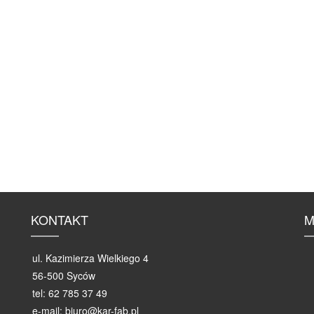
KONTAKT
M
ul. Kazimierza Wielkiego 4
56-500 Syców
tel: 62 785 37 49
e-mail: biuro@kar-fab.pl