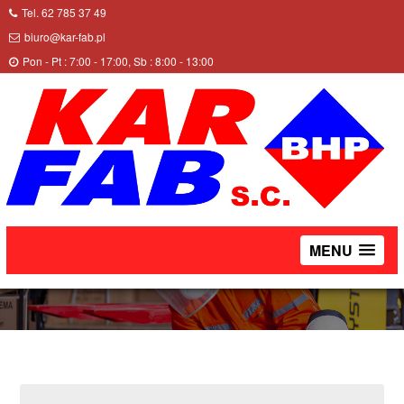
Tel. 62 785 37 49
biuro@kar-fab.pl
Pon - Pt : 7:00 - 17:00, Sb : 8:00 - 13:00
PÓŁBUTY DEMAR REST DX
MENU