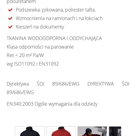
poliuretanem.
Podszewka: pikowana, poliester tafta.
Wzmocnienia na ramionach i na łokciach
Kieszeń na dokumenty
TKANINA WODOODPORNA I ODDYCHAJĄCA
Klasa odporności na parowanie
Ret < 20 m² Pa/W
wg ISO11092 i EN31092
Dyrektywa ŚOI 89/686/EWG DYREKTYWA ŚOI
89/686/EWG
EN340:2003 Ogóle wymagania dla odzieży