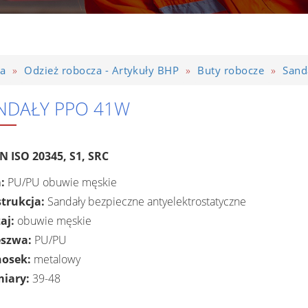
»
»
»
ta
Odzież robocza - Artykuły BHP
Buty robocze
Sand
NDAŁY PPO 41W
N ISO 20345, S1, SRC
:
PU/PU obuwie męskie
trukcja:
Sandały bezpieczne antyelektrostatyczne
aj:
obuwie męskie
eszwa:
PU/PU
osek:
metalowy
iary:
39-48