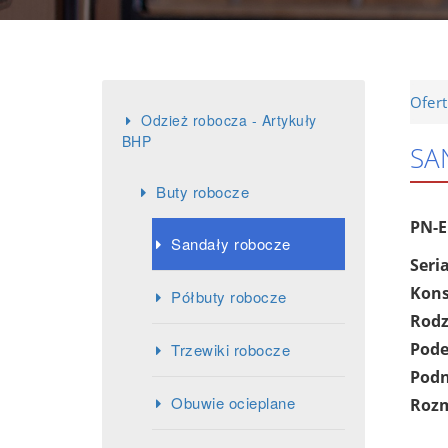
Ofer
Odzież robocza - Artykuły
BHP
SA
Buty robocze
PN-E
Sandały robocze
Seria
Kons
Półbuty robocze
Rodz
Pod
Trzewiki robocze
Podn
Obuwie ocieplane
Rozm