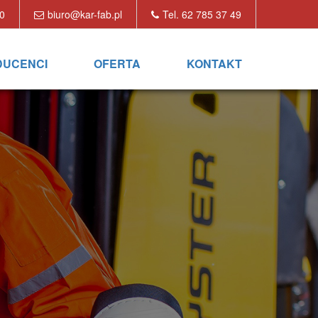
00
biuro@kar-fab.pl
Tel. 62 785 37 49
DUCENCI
OFERTA
KONTAKT